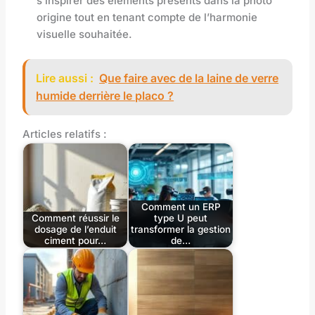
s’inspirer des éléments présents dans la photo
origine tout en tenant compte de l’harmonie
visuelle souhaitée.
Lire aussi :
Que faire avec de la laine de verre
humide derrière le placo ?
Articles relatifs :
Comment un ERP
Comment réussir le
type U peut
dosage de l’enduit
transformer la gestion
ciment pour…
de…