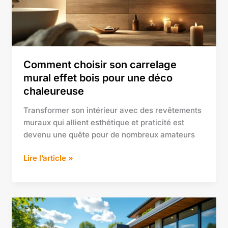
bois
pour
une
déco
chaleureuse
Comment choisir son carrelage
mural effet bois pour une déco
chaleureuse
Transformer son intérieur avec des revêtements
muraux qui allient esthétique et praticité est
devenu une quête pour de nombreux amateurs
Lire l’article »
Couvre-
sol
rampant