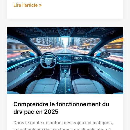
Lire l’article »
Comprendre
le
fonctionnement
du
drv
pac
en
2025
Comprendre le fonctionnement du
drv pac en 2025
Dans le contexte actuel des enjeux climatiques,
la technologie des systèmes de climatisation à