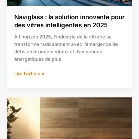
en
2025
Naviglass : la solution innovante pour
des vitres intelligentes en 2025
À l’horizon 2025, l’industrie de la vitrerie se
transforme radicalement avec l’émergence de
défis environnementaux et d’exigences
énergétiques de plus
Lire l’article »
Comment
choisir
son
carrelage
mural
effet