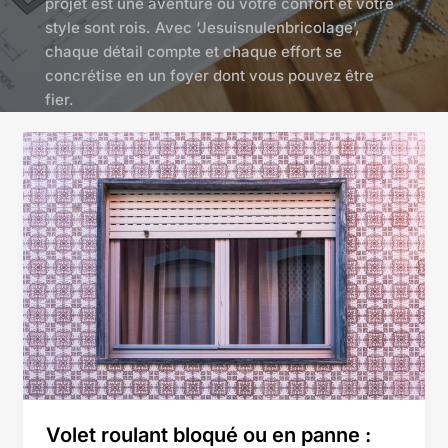
projet est une aventure où votre confort et votre
style sont rois. Avec ‘Jesuisnulenbricolage’,
chaque détail compte et chaque effort se
concrétise en un foyer dont vous pouvez être
fier.
Volet
roulant
bloqué
ou
en
panne
:
identifier
le
problème
et
savoir
quand
Volet roulant bloqué ou en panne :