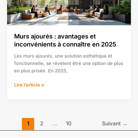
à
connaître
en
2025
Murs ajourés : avantages et
inconvénients à connaître en 2025
Les murs ajourés, une solution esthétique et
fonctionnelle, se révèlent être une option de plus
en plus prisée. En 2025,
Lire l’article »
1
2
…
10
Suivant
→