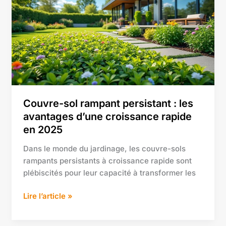
persistant
:
les
avantages
d’une
croissance
rapide
en
Couvre-sol rampant persistant : les
2025
avantages d’une croissance rapide
en 2025
Dans le monde du jardinage, les couvre-sols
rampants persistants à croissance rapide sont
plébiscités pour leur capacité à transformer les
Lire l’article »