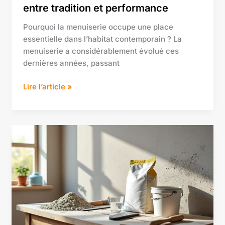
entre tradition et performance
Pourquoi la menuiserie occupe une place
essentielle dans l’habitat contemporain ? La
menuiserie a considérablement évolué ces
dernières années, passant
Lire l’article »
Comment
réussir
le
dosage
de
l’enduit
ciment
pour