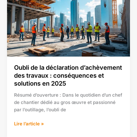
la
déclaration
d’achèvement
des
travaux
:
conséquences
et
solutions
Oubli de la déclaration d’achèvement
en
des travaux : conséquences et
2025
solutions en 2025
Résumé d’ouverture : Dans le quotidien d’un chef
de chantier dédié au gros œuvre et passionné
par l’outillage, l’oubli de
Lire l’article »