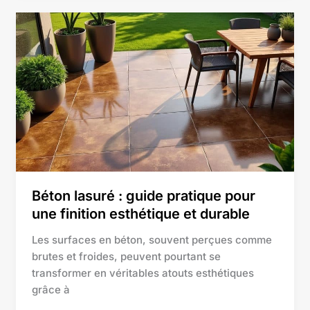
Béton
lasuré
:
guide
pratique
pour
une
finition
esthétique
et
durable
Béton lasuré : guide pratique pour
une finition esthétique et durable
Les surfaces en béton, souvent perçues comme
brutes et froides, peuvent pourtant se
transformer en véritables atouts esthétiques
grâce à