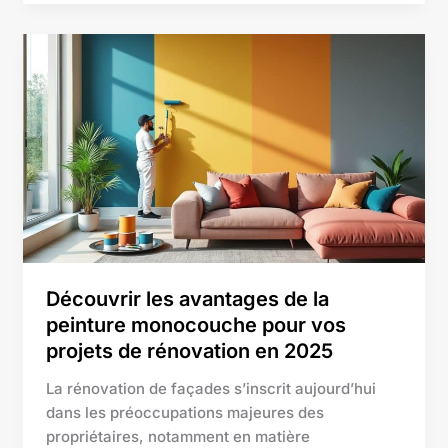
Découvrir
les
avantages
de
la
peinture
monocouche
pour
vos
projets
de
Découvrir les avantages de la
rénovation
peinture monocouche pour vos
en
projets de rénovation en 2025
2025
La rénovation de façades s’inscrit aujourd’hui
dans les préoccupations majeures des
propriétaires, notamment en matière