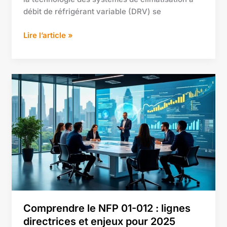
débit de réfrigérant variable (DRV) se
Lire l’article »
Comprendre
le
NFP
01-
012
:
lignes
directrices
et
enjeux
pour
Comprendre le NFP 01-012 : lignes
2025
directrices et enjeux pour 2025