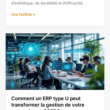
d’esthétique, de durabilité et d’efficacité.
Lire l’article »
Comment
un
ERP
type
U
peut
transformer
la
gestion
de
votre
Comment un ERP type U peut
entreprise
transformer la gestion de votre
en