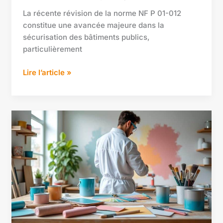
La récente révision de la norme NF P 01-012
constitue une avancée majeure dans la
sécurisation des bâtiments publics,
particulièrement
Lire l’article »
Les
DTU
peinture
:
tout
ce
qu’il
faut
savoir