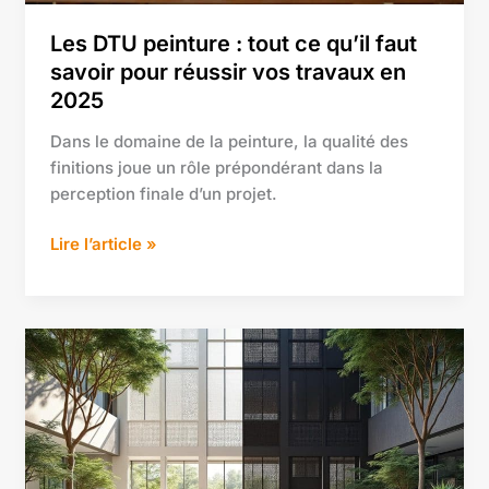
pour
réussir
Les DTU peinture : tout ce qu’il faut
vos
savoir pour réussir vos travaux en
travaux
2025
en
2025
Dans le domaine de la peinture, la qualité des
finitions joue un rôle prépondérant dans la
perception finale d’un projet.
Lire l’article »
Murs
ajourés
:
avantages
et
inconvénients