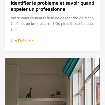
appeler
identifier le problème et savoir quand
un
appeler un professionnel
professionnel
Votre volet roulant refuse de descendre ce matin
? Il émet un bruit bizarre ? Ou pire, il s’est bloqué
[…]
Lire l’article »
L’art
de
la
menuiserie
moderne
:
entre
tradition