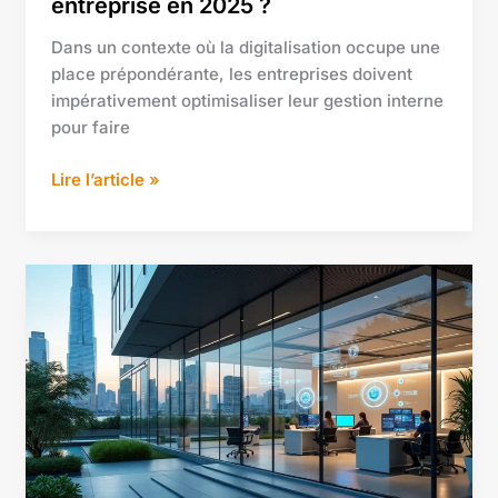
entreprise en 2025 ?
2025
?
Dans un contexte où la digitalisation occupe une
place prépondérante, les entreprises doivent
impérativement optimisaliser leur gestion interne
pour faire
Lire l’article »
Naviglass
:
la
solution
innovante
pour
des
vitres
intelligentes