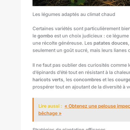
Les légumes adaptés au climat chaud
Certaines variétés sont particulièrement bi
le
gombo
est un choix judicieux : ce légume 
une récolte généreuse. Les
patates douces
seulement un goût sucré, mais leurs lianes 
Il ne faut pas oublier des curiosités comme 
d’épinards d’été tout en résistant à la chale
haricots verts
, les
concombres
et les
courge
prospérer tout en ajoutant de la diversité à v
Lire aussi :
« Obtenez une pelouse impecc
bêchage »
Stratégies de plantation efficaces