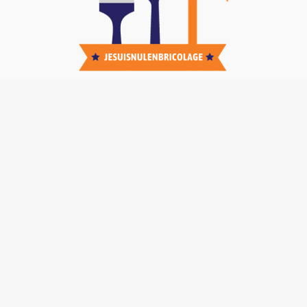
Nos TOP Astuces :
-
Brancher un interphone 5 fils
-
Code technicien poêle bestove
-
Pince pour rideau trop long
-
Aepenr
-
m3 en tonne