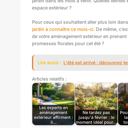
jardin dans les mois à venir. Quelles teintes 
espace extérieur ?
Pour ceux qui souhaitent aller plus loin dans
jardin à connaître ce mois-ci.
De même, c’est
de votre aménagement extérieur en prenant ai
promesses florales pour cet été ?
Lire aussi :
L'été est arrivé : découvrez les
Articles relatifs :
Les experts en
aménagement
Ne tardez pas
Pou
extérieur affirment :
jusqu'à février : le
la
il…
moment idéal pour…
to