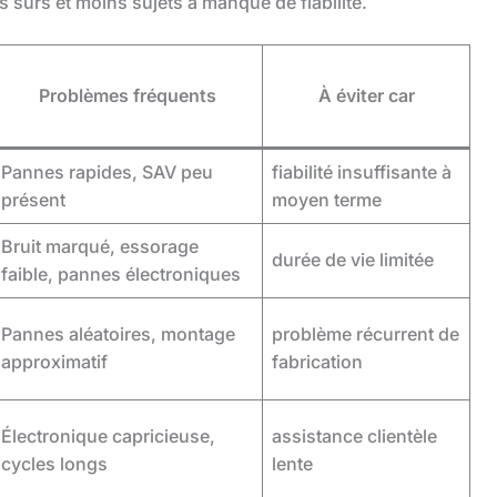
s sûrs et moins sujets à manque de fiabilité.
Problèmes fréquents
À éviter car
Pannes rapides, SAV peu
fiabilité insuffisante à
présent
moyen terme
Bruit marqué, essorage
durée de vie limitée
faible, pannes électroniques
Pannes aléatoires, montage
problème récurrent de
approximatif
fabrication
Électronique capricieuse,
assistance clientèle
cycles longs
lente