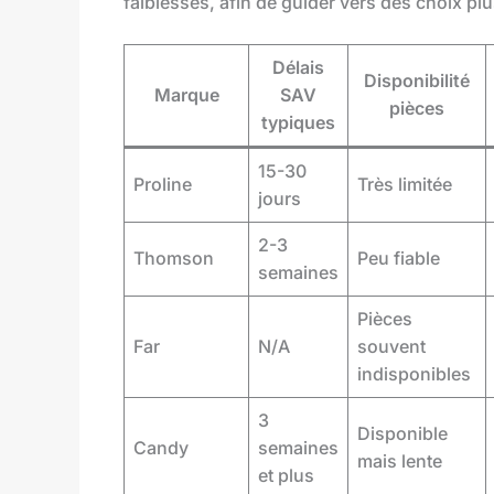
faiblesses, afin de guider vers des choix plu
Délais
Disponibilité
Marque
SAV
pièces
typiques
15-30
Proline
Très limitée
jours
2-3
Thomson
Peu fiable
semaines
Pièces
Far
N/A
souvent
indisponibles
3
Disponible
Candy
semaines
mais lente
et plus