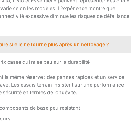
ita, Listo et Essentiel B peuvent représenter des choix
é varie selon les modèles. L’expérience montre que
nnectivité excessive diminue les risques de défaillance
ire si elle ne tourne plus après un nettoyage ?
prix cassé qui mise peu sur la durabilité
 la même réserve : des pannes rapides et un service
pavé. Les essais terrain insistent sur une performance
 sécurité en termes de longévité.
composants de base peu résistant
jours