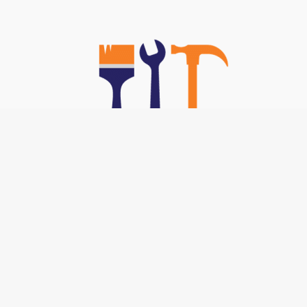
Nos TOP Astuces :
-
Brancher un interphone 5 fils
-
Code technicien poêle bestove