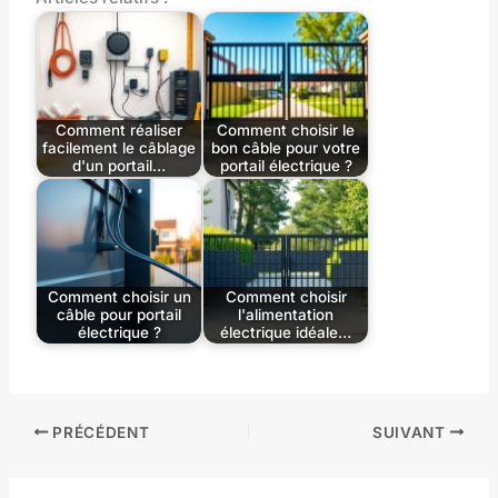
Comment réaliser
Comment choisir le
facilement le câblage
bon câble pour votre
d'un portail…
portail électrique ?
Comment choisir un
Comment choisir
câble pour portail
l'alimentation
électrique ?
électrique idéale…
PRÉCÉDENT
SUIVANT