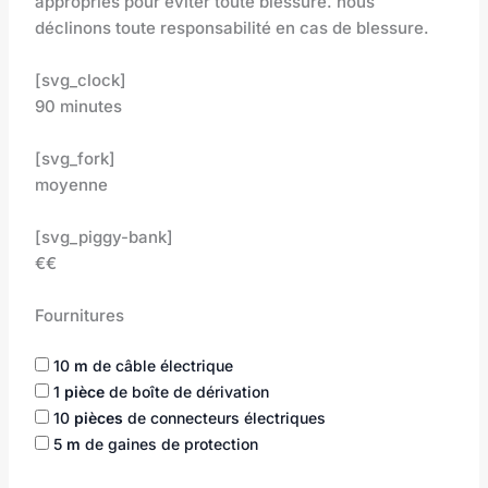
appropriés pour éviter toute blessure. nous
déclinons toute responsabilité en cas de blessure.
[svg_clock]
90 minutes
[svg_fork]
moyenne
[svg_piggy-bank]
€€
Fournitures
10
m
de câble électrique
1
pièce
de boîte de dérivation
10
pièces
de connecteurs électriques
5
m
de gaines de protection