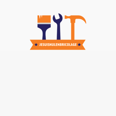
Nos TOP Astuces :
-
Brancher un interphone 5 fils
-
Code technicien poêle bestove