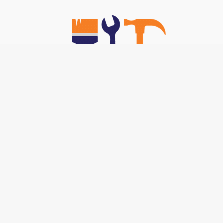
Nos TOP Astuces :
-
Brancher un interphone 5 fils
-
Code technicien poêle bestove
-
Pince pour rideau trop long