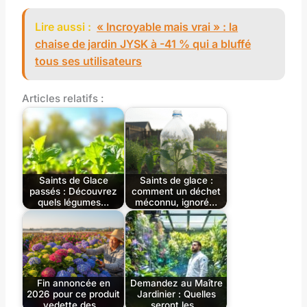
Lire aussi :
« Incroyable mais vrai » : la
chaise de jardin JYSK à -41 % qui a bluffé
tous ses utilisateurs
Articles relatifs :
Saints de Glace
Saints de glace :
passés : Découvrez
comment un déchet
quels légumes…
méconnu, ignoré…
Fin annoncée en
Demandez au Maître
2026 pour ce produit
Jardinier : Quelles
vedette des…
seront les…