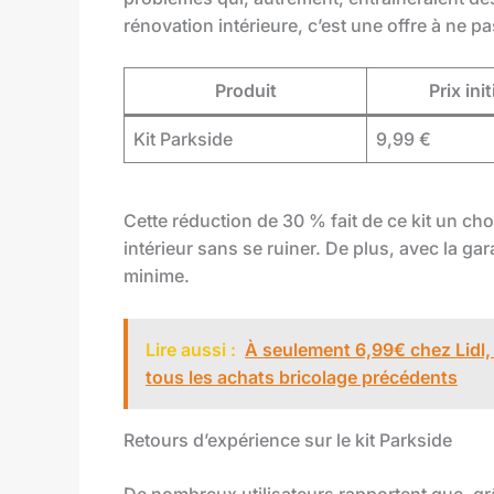
rénovation intérieure, c’est une offre à ne p
Produit
Prix init
Kit Parkside
9,99 €
Cette réduction de 30 % fait de ce kit un cho
intérieur sans se ruiner. De plus, avec la gar
minime.
Lire aussi :
À seulement 6,99€ chez Lidl, ce
tous les achats bricolage précédents
Retours d’expérience sur le kit Parkside
De nombreux utilisateurs rapportent que, grâ