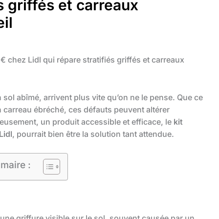
és griffés et carreaux
il
 chez Lidl qui répare stratifiés griffés et carreaux
sol abîmé, arrivent plus vite qu’on ne le pense. Que ce
un carreau ébréché, ces défauts peuvent altérer
reusement, un produit accessible et efficace, le
kit
Lidl
, pourrait bien être la solution tant attendue.
maire :
 une griffure visible sur le sol, souvent causée par un