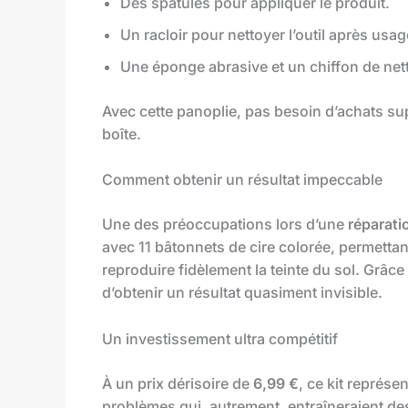
Des spatules pour appliquer le produit.
Un racloir pour nettoyer l’outil après usag
Une éponge abrasive et un chiffon de nett
Avec cette panoplie, pas besoin d’achats supp
boîte.
Comment obtenir un résultat impeccable
Une des préoccupations lors d’une
réparati
avec 11 bâtonnets de cire colorée, permettan
reproduire fidèlement la teinte du sol. Grâce
d’obtenir un résultat quasiment invisible.
Un investissement ultra compétitif
À un prix dérisoire de
6,99 €
, ce kit représ
problèmes qui, autrement, entraîneraient des