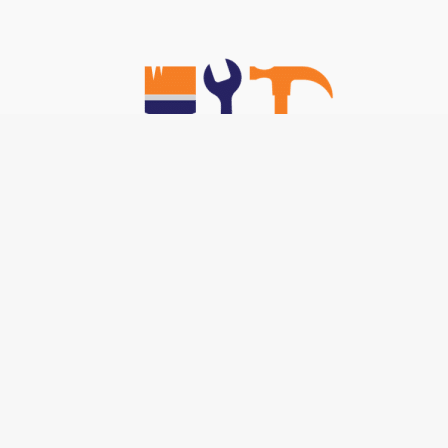
Nos TOP Astuces :
-
Brancher un interphone 5 fils