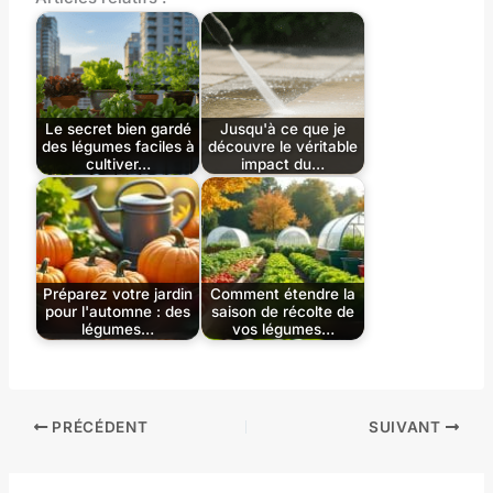
Le secret bien gardé
Jusqu'à ce que je
des légumes faciles à
découvre le véritable
cultiver…
impact du…
Préparez votre jardin
Comment étendre la
pour l'automne : des
saison de récolte de
légumes…
vos légumes…
PRÉCÉDENT
SUIVANT