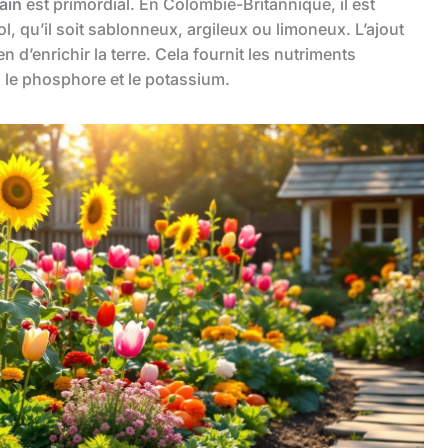
ain
est primordial. En Colombie-Britannique, il est
ol, qu’il soit sablonneux, argileux ou limoneux. L’ajout
d’enrichir la terre. Cela fournit les nutriments
 le phosphore et le potassium.