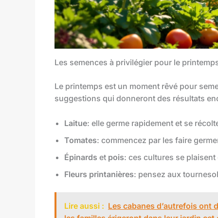
Les semences à privilégier pour le printemp
Le printemps est un moment rêvé pour se
suggestions qui donneront des résultats en
Laitue
: elle germe rapidement et se récol
Tomates
: commencez par les faire germer 
Épinards
et
pois
: ces cultures se plaisent
Fleurs printanières
: pensez aux tournesols
Lire aussi :
Les cabanes d’autrefois ont 
les familles érigeront dans leur jardin cet