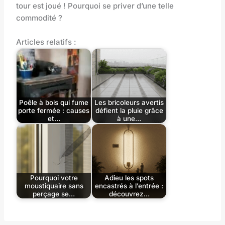
tour est joué ! Pourquoi se priver d’une telle
commodité ?
Articles relatifs :
Poêle à bois qui fume
Les bricoleurs avertis
porte fermée : causes
défient la pluie grâce
et…
à une…
Pourquoi votre
Adieu les spots
moustiquaire sans
encastrés à l’entrée :
perçage se…
découvrez…