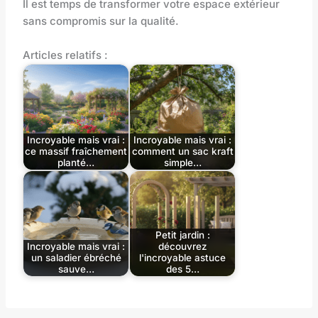
Il est temps de transformer votre espace extérieur
sans compromis sur la qualité.
Articles relatifs :
Incroyable mais vrai :
Incroyable mais vrai :
ce massif fraîchement
comment un sac kraft
planté…
simple…
Petit jardin :
Incroyable mais vrai :
découvrez
un saladier ébréché
l'incroyable astuce
sauve…
des 5…