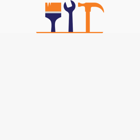
Nos TOP Astuces :
-
Brancher un interphone 5 fils
-
Code technicien poêle bestove
-
Pince pour rideau trop long
-
Aepenr