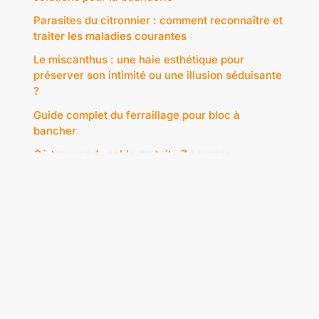
Parasites du citronnier : comment reconnaître et
traiter les maladies courantes
Le miscanthus : une haie esthétique pour
préserver son intimité ou une illusion séduisante
?
Guide complet du ferraillage pour bloc à
bancher
Où trouver du sable gratuit : 7 sources
inattendues pour vos projets DIY et jardinage
Comment installer une pompe dans un puits :
guide complet pour une extraction d’eau
efficace