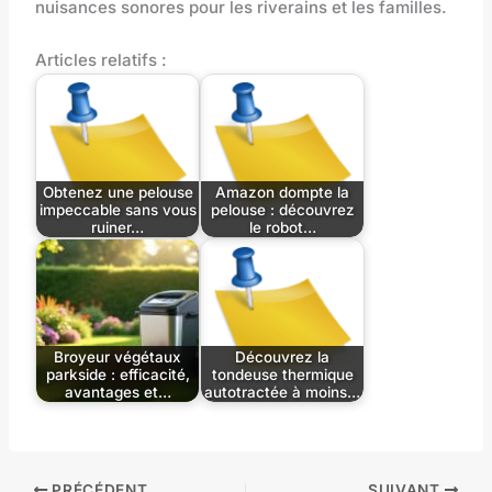
nuisances sonores pour les riverains et les familles.
Articles relatifs :
Obtenez une pelouse
Amazon dompte la
impeccable sans vous
pelouse : découvrez
ruiner…
le robot…
Broyeur végétaux
Découvrez la
parkside : efficacité,
tondeuse thermique
avantages et…
autotractée à moins…
PRÉCÉDENT
SUIVANT