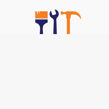
Nos TOP Astuces :
-
Brancher un interphone 5 fils
-
Code technicien poêle bestove