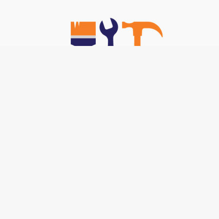
Nos TOP Astuces :
-
Brancher un interphone 5 fils
-
Code technicien poêle bestove