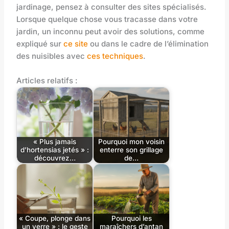
jardinage, pensez à consulter des sites spécialisés.
Lorsque quelque chose vous tracasse dans votre
jardin, un inconnu peut avoir des solutions, comme
expliqué sur
ce site
ou dans le cadre de l’élimination
des nuisibles avec
ces techniques
.
Articles relatifs :
« Plus jamais
Pourquoi mon voisin
d’hortensias jetés » :
enterre son grillage
découvrez…
de…
« Coupe, plonge dans
Pourquoi les
un verre » : le geste
maraîchers d’antan