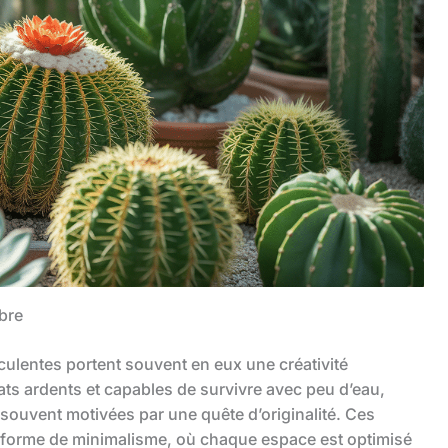
ibre
culentes portent souvent en eux une créativité
ts ardents et capables de survivre avec peu d’eau,
souvent motivées par une quête d’originalité. Ces
 forme de minimalisme, où chaque espace est optimisé