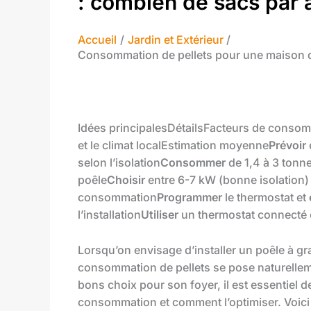
: combien de sacs par 
Accueil
Jardin et Extérieur
Consommation de pellets pour une maison d
Idées principalesDétailsFacteurs de conso
et le climat localEstimation moyenne
Prévoir
selon l’isolation
Consommer
de 1,4 à 3 tonne
poêle
Choisir
entre 6-7 kW (bonne isolation)
consommation
Programmer
le thermostat et
l’installation
Utiliser
un thermostat connecté 
Lorsqu’on envisage d’installer un poêle à g
consommation de pellets se pose naturelleme
bons choix pour son foyer, il est essentiel 
consommation et comment l’optimiser. Voici 