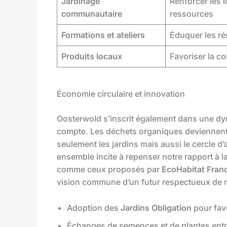
Jardinage
Renforcer les l
communautaire
ressources
Formations et ateliers
Éduquer les ré
Produits locaux
Favoriser la c
Économie circulaire et innovation
Oosterwold s’inscrit également dans une dy
compte. Les déchets organiques deviennent
seulement les jardins mais aussi le cercle d
ensemble incite à repenser notre rapport à la
comme ceux proposés par
EcoHabitat Fran
vision commune d’un futur respectueux de n
Adoption des
Jardins Obligation
pour favo
Échanges de semences et de plantes entre 