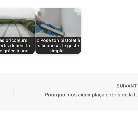
es bricoleurs
« Pose ton pistolet à
ertis défient la
silicone » : le geste
ie grâce à une…
simple…
SUIVAN
Pourquoi nos aïeux plaçaient-ils de la lavande au pied des rosiers ? 50 ans 