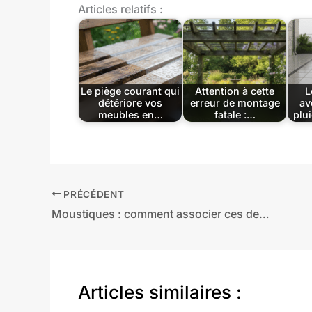
Articles relatifs :
Le piège courant qui
Attention à cette
L
détériore vos
erreur de montage
av
meubles en…
fatale :…
plu
PRÉCÉDENT
Moustiques : comment associer ces deux plantes sur votre balcon pour créer une barrière naturelle et efficace
Articles similaires :