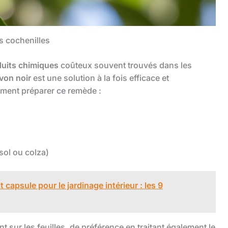
es cochenilles
uits chimiques
coûteux souvent trouvés dans les
von noir
est une solution à la fois efficace et
ment préparer ce remède :
esol ou colza)
 capsule pour le jardinage intérieur : les 9
 sur les feuilles, de préférence en traitant également le