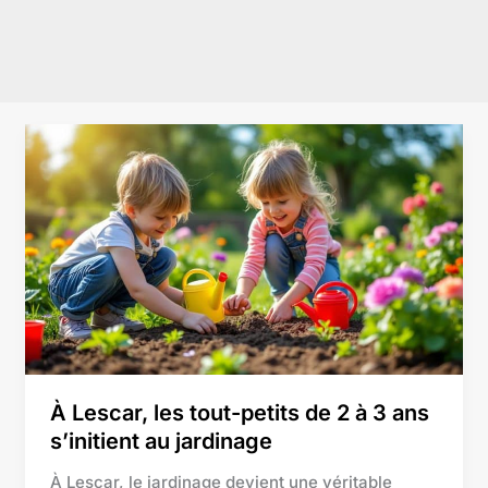
À
Lescar,
les
tout-
petits
de
2
à
3
ans
s’initient
À Lescar, les tout-petits de 2 à 3 ans
au
s’initient au jardinage
jardinage
À Lescar, le jardinage devient une véritable